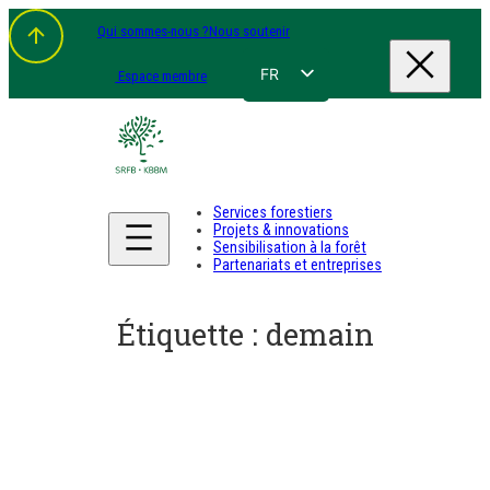
Aller
Qui sommes-nous ?
Nous soutenir
au
contenu
FR
Espace membre
NL
EN
DE
Services forestiers
Projets & innovations
Sensibilisation à la forêt
Partenariats et entreprises
Étiquette :
demain