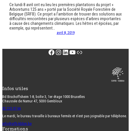
Ce lundi 8 avril ont eu lieu les premières plantations du projet «
Arboretums 125 ans » porté par la Société Royale Forestière de
Belgique (SRFB). Ce projet a l’ambition de trouver des solutions aux
difficultés rencontrées par plusieurs espèces d’arbres importantes
à cause des changements climatiques. Les hêtres et épicéas, par
exemple, qui représentent…
avril 8, 2019
Facebook
Instagram
LinkedIn
YouTube
Lien
Infos utiles
Bd Bischoffsheim 1-8, boîte 3, 1er étage 1000 Bruxelles
Chaussée de Namur 47, 5030 Gembloux
02 223 07 66
Le mardi, le bureau travaille à bureaux fermés et n’est pas joignable par téléphone.
info@srfb-kbbm.be
Formations