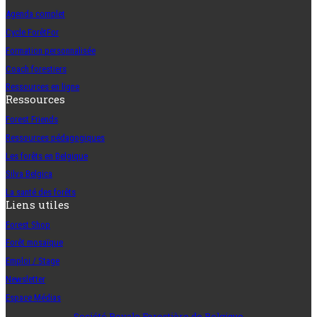
Agenda complet
Cycle ForêtFor
Formation personnalisée
Coach forestiers
Ressources en ligne
Ressources
Forest Friends
Ressources pédagogiques
Les forêts en Belgique
Silva Belgica
La santé des forêts
Liens utiles
Forest Shop
Forêt mosaïque
Emploi / Stage
Newsletter
Espace Médias
Société Royale Forestière de Belgique