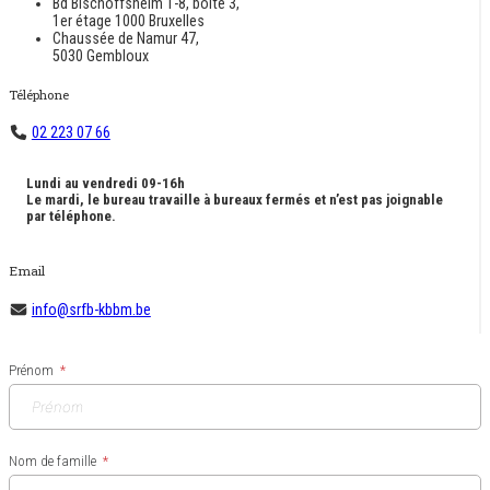
Bd Bischoffsheim 1-8, boîte 3,
1er étage 1000 Bruxelles
Chaussée de Namur 47,
5030 Gembloux
Téléphone
02 223 07 66
Lundi au vendredi 09-16h
Le mardi,
le bureau travaille à bureaux fermés
et n’est pas joignable
par téléphone.
Email
info@srfb-kbbm.be
Prénom
Nom de famille