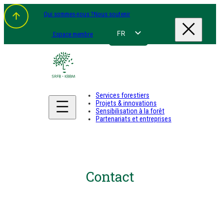
Qui sommes-nous ?
Nous soutenir
FR
Espace membre
NL
EN
DE
Services forestiers
Projets & innovations
Sensibilisation à la forêt
Partenariats et entreprises
Contact