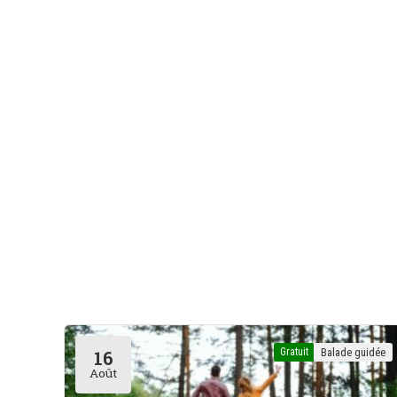
Gratuit
Balade guidée
16
Août