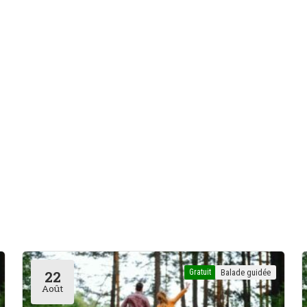
Gratuit
Balade guidée
22
Août