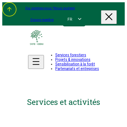
Qui sommes-nous ?
Nous soutenir
FR
Espace membre
NL
EN
DE
Services forestiers
Projets & innovations
Sensibilisation à la forêt
Partenariats et entreprises
Services et activités