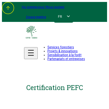
Qui sommes-nous ?
Nous soutenir
FR
Espace membre
NL
EN
DE
Services forestiers
Projets & innovations
Sensibilisation à la forêt
Partenariats et entreprises
Certification PEFC