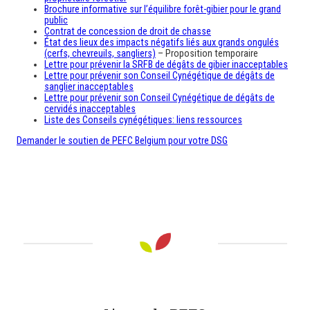
Brochure informative sur l’équilibre forêt-gibier pour le grand
public
Contrat de concession de droit de chasse
État des lieux des impacts négatifs liés aux grands ongulés
(cerfs, chevreuils, sangliers)
– Proposition temporaire
Lettre pour prévenir la SRFB de dégâts de gibier inacceptables
Lettre pour prévenir son Conseil Cynégétique de dégâts de
sanglier inacceptables
Lettre pour prévenir son Conseil Cynégétique de dégâts de
cervidés inacceptables
Liste des Conseils cynégétiques: liens ressources
Demander le soutien de PEFC Belgium pour votre DSG