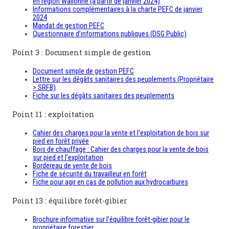
en région Wallonne (à partir de janvier 2024)
Informations complémentaires à la charte PEFC de janvier
2024
Mandat de gestion PEFC
Questionnaire d’informations publiques (DSG Public)
Point 3 : Document simple de gestion
Document simple de gestion PEFC
Lettre sur les dégâts sanitaires des peuplements (Propriétaire
> SRFB)
Fiche sur les dégâts sanitaires des peuplements
Point 11 : exploitation
Cahier des charges pour la vente et l’exploitation de bois sur
pied en forêt privée
Bois de chauffage : Cahier des charges pour la vente de bois
sur pied et l’exploitation
Bordereau de vente de bois
Fiche de sécurité du travailleur en forêt
Fiche pour agir en cas de pollution aux hydrocarbures
Point 13 : équilibre forêt-gibier
Brochure informative sur l’équilibre forêt-gibier pour le
propriétaire forestier