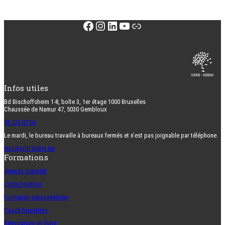
Facebook
Instagram
LinkedIn
YouTube
Lien
Infos utiles
Bd Bischoffsheim 1-8, boîte 3, 1er étage 1000 Bruxelles
Chaussée de Namur 47, 5030 Gembloux
02 223 07 66
Le mardi, le bureau travaille à bureaux fermés et n’est pas joignable par téléphone.
info@srfb-kbbm.be
Formations
Agenda complet
Cycle ForêtFor
Formation personnalisée
Coach forestiers
Ressources en ligne