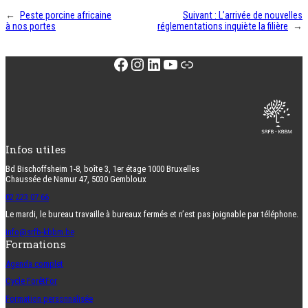
←
Peste porcine africaine
Suivant :
L’arrivée de nouvelles
à nos portes
réglementations inquiète la filière
→
Facebook
Instagram
LinkedIn
YouTube
Lien
Infos utiles
Bd Bischoffsheim 1-8, boîte 3, 1er étage 1000 Bruxelles
Chaussée de Namur 47, 5030 Gembloux
02 223 07 66
Le mardi, le bureau travaille à bureaux fermés et n’est pas joignable par téléphone.
info@srfb-kbbm.be
Formations
Agenda complet
Cycle ForêtFor
Formation personnalisée