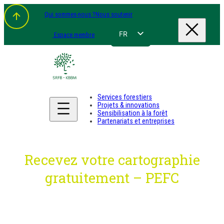
Aller
Qui sommes-nous ?
Nous soutenir
au
contenu
FR
Espace membre
NL
EN
DE
Services forestiers
Projets & innovations
Sensibilisation à la forêt
Partenariats et entreprises
Recevez votre cartographie
gratuitement – PEFC