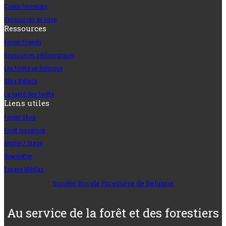
Coach forestiers
Ressources en ligne
Ressources
Forest Friends
Ressources pédagogiques
Les forêts en Belgique
Silva Belgica
La santé des forêts
Liens utiles
Forest Shop
Forêt mosaïque
Emploi / Stage
Newsletter
Espace Médias
Société Royale Forestière de Belgique
Au service de la forêt et des forestiers