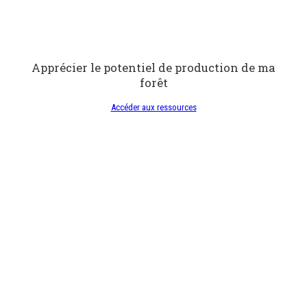
Apprécier le potentiel de production de ma
forêt
Accéder aux ressources
Produire des biens et services autres que le
bois
Accéder aux ressources