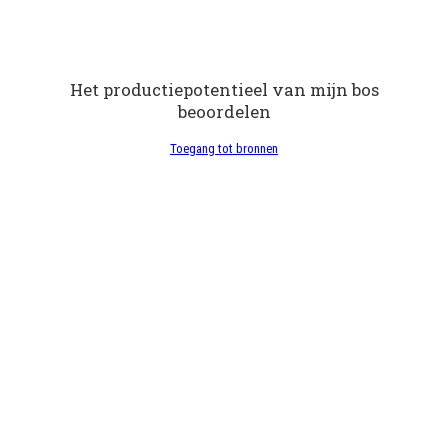
Het productiepotentieel van mijn bos
beoordelen
Toegang tot bronnen
Productie van andere goederen en
diensten dan hout
Toegang tot bronnen