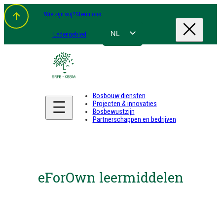
Wie zijn wij?
Steun ons
NL
Ledengebied
FR
EN
DE
Bosbouw diensten
Projecten & innovaties
Bosbewustzijn
Partnerschappen en bedrijven
eForOwn leermiddelen