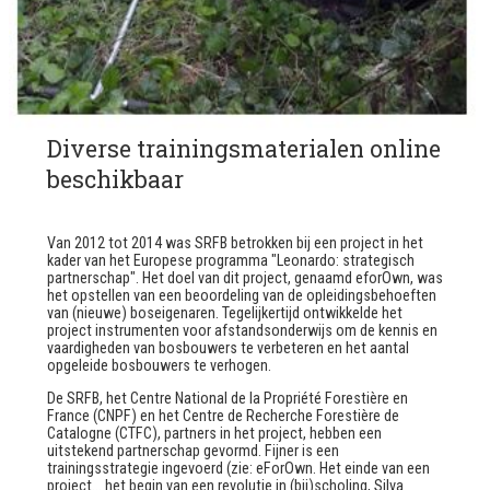
Diverse trainingsmaterialen online
beschikbaar
Van 2012 tot 2014 was SRFB betrokken bij een project in het
kader van het Europese programma "Leonardo: strategisch
partnerschap". Het doel van dit project, genaamd eforOwn, was
het opstellen van een beoordeling van de opleidingsbehoeften
van (nieuwe) boseigenaren. Tegelijkertijd ontwikkelde het
project instrumenten voor afstandsonderwijs om de kennis en
vaardigheden van bosbouwers te verbeteren en het aantal
opgeleide bosbouwers te verhogen.
De SRFB, het Centre National de la Propriété Forestière en
France (CNPF) en het Centre de Recherche Forestière de
Catalogne (CTFC), partners in het project, hebben een
uitstekend partnerschap gevormd.
Fijn
er is een
trainingsstrategie ingevoerd
(zie: eForOwn. Het einde van een
project... het begin van een revolutie in (bij)scholing, Silva