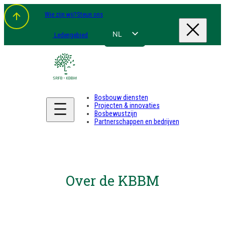
Wie zijn wij?
Steun ons
NL
Ledengebied
FR
EN
DE
Bosbouw diensten
Projecten & innovaties
Bosbewustzijn
Partnerschappen en bedrijven
Over de KBBM