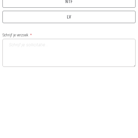
NTF
LV
Schrijf je verzoek
Door ons uw verzoek te sturen, bevestigt u dat u de
verklaring van
vertrouwelijkheid
en bent u ervan op de hoogte dat u het recht hebt om uw
toestemming op elk moment in te trekken door dit te melden aan KBBM
Bischoffsheimlaan 1-8, 1000 Brussel of per e-mail aan
secretariat@srfb-
kbbm.be
Stuur