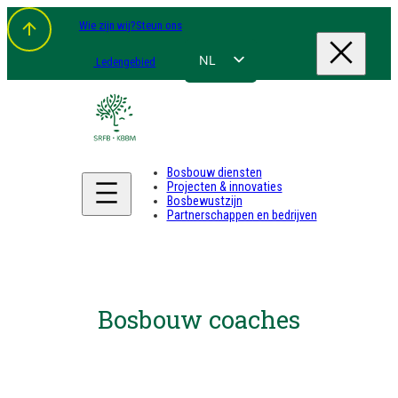
Wie zijn wij?
Steun ons
NL
Ledengebied
FR
EN
DE
Bosbouw diensten
Projecten & innovaties
Bosbewustzijn
Partnerschappen en bedrijven
Bosbouw coaches