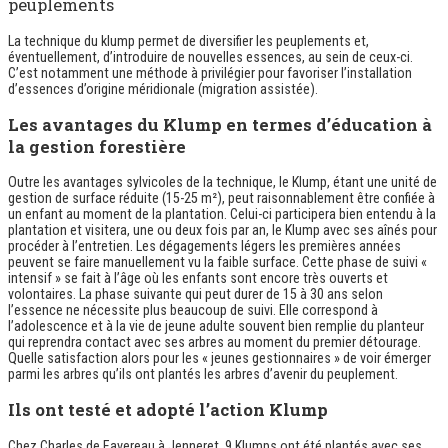
peuplements
La technique du klump permet de diversifier les peuplements et,
éventuellement, d’introduire de nouvelles essences, au sein de ceux-ci.
C’est notamment une méthode à privilégier pour favoriser l’installation
d’essences d’origine méridionale (migration assistée).
Les avantages du
Klump
en termes d’éducation à
la gestion forestière
Outre les avantages sylvicoles de la technique, le
Klump,
étant une unité de
gestion de surface réduite (15-25 m²), peut raisonnablement être confiée à
un enfant au moment de la plantation. Celui-ci participera bien entendu à la
plantation et visitera, une ou deux fois par an, le
Klump
avec ses aînés pour
procéder à l’entretien. Les dégagements légers les premières années
peuvent se faire manuellement vu la faible surface. Cette phase de suivi «
intensif » se fait à l’âge où les enfants sont encore très ouverts et
volontaires. La phase suivante qui peut durer de 15 à 30 ans selon
l’essence ne nécessite plus beaucoup de suivi. Elle correspond à
l’adolescence et à la vie de jeune adulte souvent bien remplie du planteur
qui reprendra contact avec ses arbres au moment du premier détourage.
Quelle satisfaction alors pour les « jeunes gestionnaires » de voir émerger
parmi les arbres qu’ils ont plantés les arbres d’avenir du peuplement.
Ils ont testé et adopté l’action
Klump
Chez Charles de Favereau à Jenneret, 9
Klumps
ont été plantés avec ses