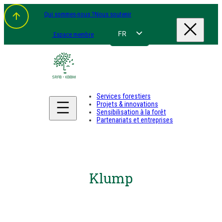
Qui sommes-nous ?
Nous soutenir
FR
Espace membre
NL
EN
DE
Services forestiers
Projets & innovations
Sensibilisation à la forêt
Partenariats et entreprises
Klump