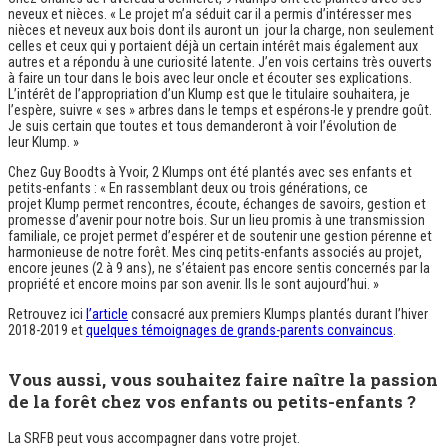
neveux et nièces. « Le projet m’a séduit car il a permis d’intéresser mes
nièces et neveux aux bois dont ils auront un jour la charge, non seulement
celles et ceux qui y portaient déjà un certain intérêt mais également aux
autres et a répondu à une curiosité latente. J’en vois certains très ouverts
à faire un tour dans le bois avec leur oncle et écouter ses explications.
L’intérêt de l’appropriation d’un
Klump
est que le titulaire souhaitera, je
l’espère, suivre « ses » arbres dans le temps et espérons-le y prendre goût.
Je suis certain que toutes et tous demanderont à voir l’évolution de
leur
Klump
. »
Chez Guy Boodts à Yvoir, 2
Klumps
ont été plantés avec ses enfants et
petits-enfants : « En rassemblant deux ou trois générations, ce
projet
Klump
permet rencontres, écoute, échanges de savoirs, gestion et
promesse d’avenir pour notre bois. Sur un lieu promis à une transmission
familiale, ce projet permet d’espérer et de soutenir une gestion pérenne et
harmonieuse de notre forêt. Mes cinq petits-enfants associés au projet,
encore jeunes (2 à 9 ans), ne s’étaient pas encore sentis concernés par la
propriété et encore moins par son avenir. Ils le sont aujourd’hui. »
Retrouvez ici
l’article
consacré aux premiers
Klumps
plantés durant l’hiver
2018-2019 et
quelques témoignages de grands-parents convaincus
.
Vous aussi, vous souhaitez faire naître la passion
de la forêt chez vos enfants ou petits-enfants ?
La SRFB peut vous accompagner dans votre projet.