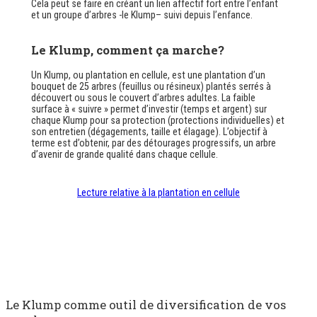
Cela peut se faire en créant un lien affectif fort entre l’enfant
et un groupe d’arbres -le
Klump
– suivi depuis l’enfance.
Le
Klump
, comment ça marche?
Un
Klump
, ou plantation en cellule, est une plantation d’un
bouquet de 25 arbres (feuillus ou résineux) plantés serrés à
découvert ou sous le couvert d’arbres adultes. La faible
surface à « suivre » permet d’investir (temps et argent) sur
chaque
Klump
pour sa protection (protections individuelles) et
son entretien (dégagements, taille et élagage). L’objectif à
terme est d’obtenir, par des détourages progressifs, un arbre
d’avenir de grande qualité dans chaque cellule.
Lecture relative à la plantation en cellule
Le
Klump
comme outil de diversification de vos