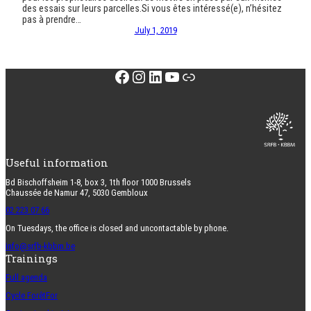
des essais sur leurs parcelles.Si vous êtes intéressé(e), n’hésitez
pas à prendre…
July 1, 2019
Facebook
Instagram
LinkedIn
YouTube
Link
Useful information
Bd Bischoffsheim 1-8, box 3, 1th floor 1000 Brussels
Chaussée de Namur 47, 5030 Gembloux
02 223 07 66
On Tuesdays, the office is closed and uncontactable by phone.
info@srfb-kbbm.be
Trainings
Full agenda
Cycle ForêtFor