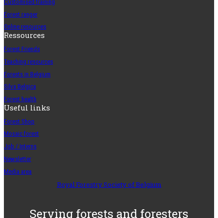
Customised training
Forest ranger
Online resources
Ressources
Forest Friends
Teaching resources
Forests in Belgium
Silva Belgica
Forest health
Useful links
Forest Shop
Mosaic forest
Job / Interns
Newsletter
Media area
Royal Forestry Society of Belgium
Serving forests and foresters