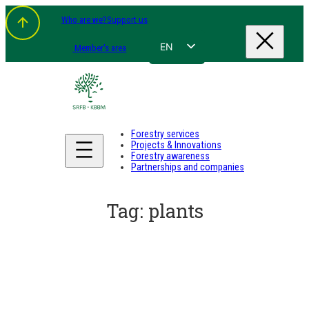
Skip
Who are we?
Support us
to
content
EN
Member's area
FR
NL
DE
Forestry services
Projects & Innovations
Forestry awareness
Partnerships and companies
Tag:
plants