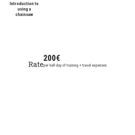
Introduction to
using a
chainsaw
200€
Rate
per half-day of training + travel expenses
Send your request
Firstname