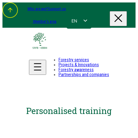
Who are we?
Support us
EN
Member's area
FR
NL
DE
Forestry services
Projects & Innovations
Forestry awareness
Partnerships and companies
Personalised training