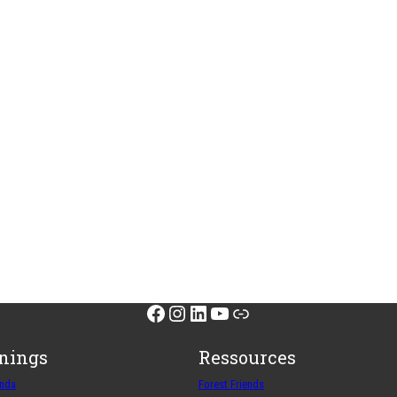
Facebook
Instagram
LinkedIn
YouTube
Link
inings
Ressources
enda
Forest Friends