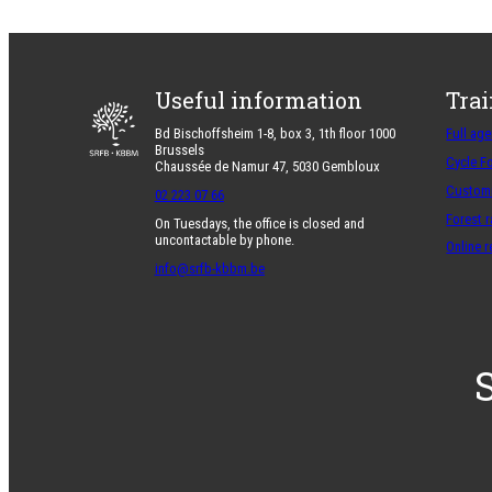
Useful information
Tra
Bd Bischoffsheim 1-8, box 3, 1th floor 1000
Full ag
Brussels
Cycle F
Chaussée de Namur 47, 5030 Gembloux
Customi
02 223 07 66
Forest 
On Tuesdays, the office is closed and
uncontactable by phone.
Online 
info@srfb-kbbm.be