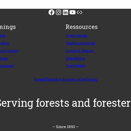
Facebook
Instagram
LinkedIn
YouTube
Link
inings
Ressources
enda
Forest Friends
orêtFor
Teaching resources
sed training
Forests in Belgium
ranger
Silva Belgica
resources
Forest health
Royal Forestry Society of Belgium
Serving forests and forester
– Since 1893 –