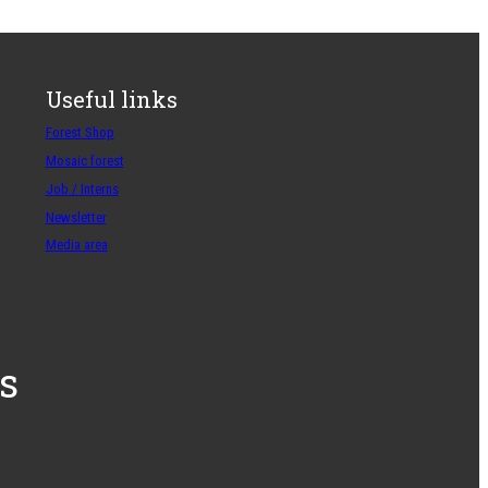
Useful links
Forest Shop
Mosaic forest
Job / Interns
Newsletter
Media area
s