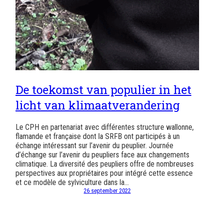
De toekomst van populier in het
licht van klimaatverandering
Le CPH en partenariat avec différentes structure wallonne,
flamande et française dont la SRFB ont participés à un
échange intéressant sur l’avenir du peuplier. Journée
d’échange sur l’avenir du peupliers face aux changements
climatique. La diversité des peupliers offre de nombreuses
perspectives aux propriétaires pour intégré cette essence
et ce modèle de sylviculture dans la…
26 september 2022