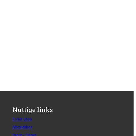
Nuttige links
Forest Shop
Mozaïekbos
Banen / Stages