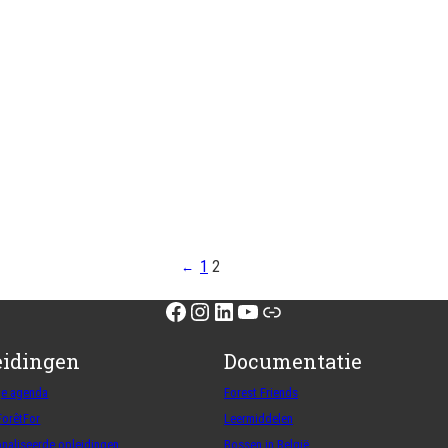
1
2
←
Facebook
Instagram
LinkedIn
YouTube
Link
eidingen
Documentatie
ge agenda
Forest Friends
ForêtFor
Leermiddelen
naliseerde opleidingen
Bossen in België