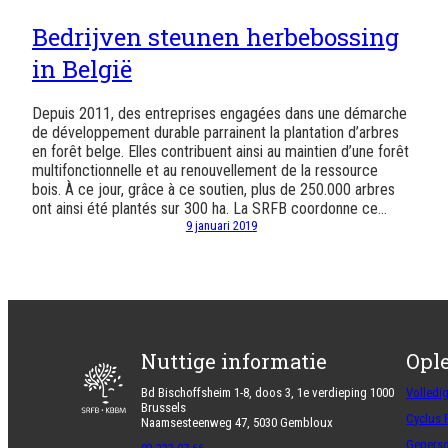
Bedrijven steunen herbebossing
in België
Depuis 2011, des entreprises engagées dans une démarche
de développement durable parrainent la plantation d’arbres
en forêt belge. Elles contribuent ainsi au maintien d’une forêt
multifonctionnelle et au renouvellement de la ressource
bois. À ce jour, grâce à ce soutien, plus de 250.000 arbres
ont ainsi été plantés sur 300 ha. La SRFB coordonne ce…
9 januari 2019
Nuttige informatie
Opl
Bd Bischoffsheim 1-8, doos 3, 1e verdieping 1000
Volledi
Brussels
Cyclus 
Naamsesteenweg 47, 5030 Gembloux
Geperso