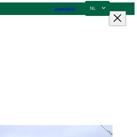
NL
Ledengebied
FR
EN
DE