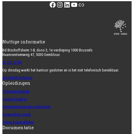
Facebook
Instagram
LinkedIn
YouTube
Link
Nuttige informatie
Bd Bischoffsheim 1-8, doos 3, 1e verdieping 1000 Brussels
Naamsesteenweg 47, 5030 Gembloux
02 223 07 66
Op dinsdag werkt het kantoor gesloten en is het niet telefonisch bereikbaar.
info@srfb-kbbm.be
Opleidingen
Volledige agenda
Cyclus ForêtFor
Gepersonaliseerde opleidingen
Boswachter coach
Online hulpmiddelen
Documentatie