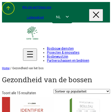
Spring
Wie zijn wij?
Steun ons
naar
de
inhoud
NL
Ledengebied
FR
EN
DE
Bosbouw diensten
Projecten & innovaties
Bosbewustzijn
Partnerschappen en bedrijven
Home
/ Gezondheid van het bos
Gezondheid van de bossen
Gesorteerd
Toont alle 15 resultaten
op
populariteit