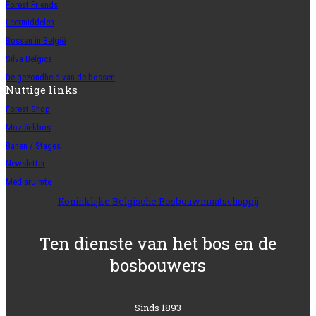
Forest Friends
Leermiddelen
Bossen in België
Silva Belgica
De gezondheid van de bossen
Nuttige links
Forest Shop
Mozaïekbos
Banen / Stages
Newsletter
Mediaruimte
Koninklijke Belgische Bosbouwmaatschappij
Ten dienste van het bos en de
bosbouwers
– Sinds 1893 –