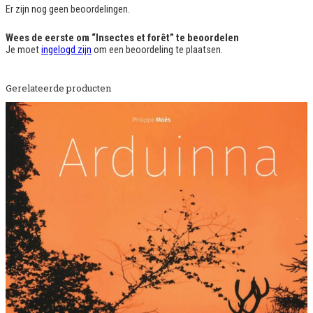
o
Er zijn nog geen beoordelingen.
r
ê
Wees de eerste om “Insectes et forêt” te beoordelen
t
Je moet
ingelogd zijn
om een beoordeling te plaatsen.
a
a
n
t
Gerelateerde producten
a
l