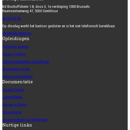
Bd Bischoffsheim 1-8, doos 3, 1e verdieping 1000 Brussels
Naamsesteenweg 47, 5030 Gembloux
02 223 07 66
Op dinsdag werkt het kantoor gesloten en is het niet telefonisch bereikbaar.
info@srfb-kbbm.be
Opleidingen
Volledige agenda
Cyclus ForêtFor
Gepersonaliseerde opleidingen
Boswachter coach
Online hulpmiddelen
Documentatie
Forest Friends
Leermiddelen
Bossen in België
Silva Belgica
De gezondheid van de bossen
Nuttige links