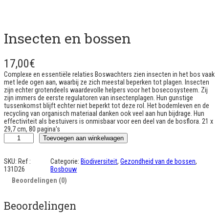
Insecten en bossen
17,00
€
Complexe en essentiële relaties Boswachters zien insecten in het bos vaak
met lede ogen aan, waarbij ze zich meestal beperken tot plagen. Insecten
zijn echter grotendeels waardevolle helpers voor het bosecosysteem. Zij
zijn immers de eerste regulatoren van insectenplagen. Hun gunstige
tussenkomst blijft echter niet beperkt tot deze rol. Het bodemleven en de
recycling van organisch materiaal danken ook veel aan hun bijdrage. Hun
effectiviteit als bestuivers is onmisbaar voor een deel van de bosflora. 21 x
29,7 cm, 80 pagina's
I
Toevoegen aan winkelwagen
n
s
e
SKU:
Ref :
Categorie:
Biodiversiteit
, 
Gezondheid van de bossen
, 
c
131D26
Bosbouw
t
Beoordelingen (0)
e
s
e
Beoordelingen
t
f