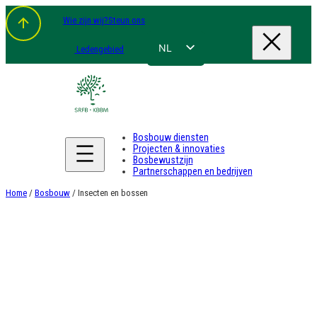
Spring
Wie zijn wij?
Steun ons
naar
de
inhoud
NL
Ledengebied
FR
EN
DE
Bosbouw diensten
Projecten & innovaties
Bosbewustzijn
Partnerschappen en bedrijven
Home
/
Bosbouw
/ Insecten en bossen