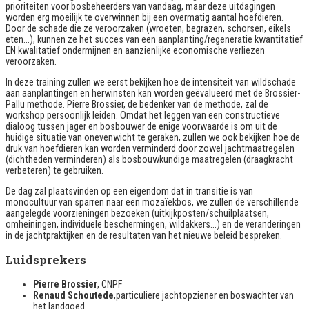
prioriteiten voor bosbeheerders van vandaag, maar deze uitdagingen
worden erg moeilijk te overwinnen bij een overmatig aantal hoefdieren.
Door de schade die ze veroorzaken (wroeten, begrazen, schorsen, eikels
eten...), kunnen ze het succes van een aanplanting/regeneratie kwantitatief
EN kwalitatief ondermijnen en aanzienlijke economische verliezen
veroorzaken.
In deze training zullen we eerst bekijken hoe de intensiteit van wildschade
aan aanplantingen en herwinsten kan worden geëvalueerd met de Brossier-
Pallu methode. Pierre Brossier, de bedenker van de methode, zal de
workshop persoonlijk leiden. Omdat het leggen van een constructieve
dialoog tussen jager en bosbouwer de enige voorwaarde is om uit de
huidige situatie van onevenwicht te geraken, zullen we ook bekijken hoe de
druk van hoefdieren kan worden verminderd door zowel jachtmaatregelen
(dichtheden verminderen) als bosbouwkundige maatregelen (draagkracht
verbeteren) te gebruiken.
De dag zal plaatsvinden op een eigendom dat in transitie is van
monocultuur van sparren naar een mozaïekbos, we zullen de verschillende
aangelegde voorzieningen bezoeken (uitkijkposten/schuilplaatsen,
omheiningen, individuele beschermingen, wildakkers...) en de veranderingen
in de jachtpraktijken en de resultaten van het nieuwe beleid bespreken.
Luidsprekers
Pierre Brossier
, CNPF
Renaud Schoutede
,particuliere jachtopziener en boswachter van
het landgoed