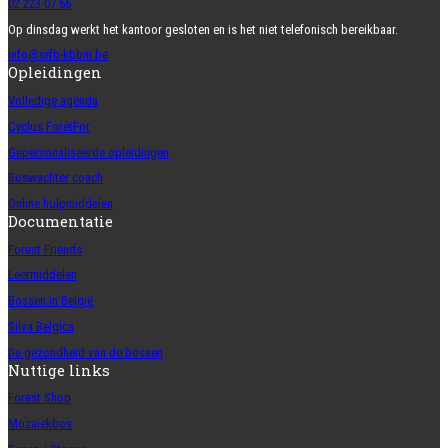
02 223 07 66
Op dinsdag werkt het kantoor gesloten en is het niet telefonisch bereikbaar.
info@srfb-kbbm.be
Opleidingen
Volledige agenda
Cyclus ForêtFor
Gepersonaliseerde opleidingen
Boswachter coach
Online hulpmiddelen
Documentatie
Forest Friends
Leermiddelen
Bossen in België
Silva Belgica
De gezondheid van de bossen
Nuttige links
Forest Shop
Mozaïekbos