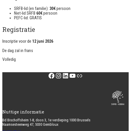
SRFB-lid (en familie):
30€
persoon
Niet-lid SRFB
60€
persoon
PEFC-lid: GRATIS
Registratie
Inscriptie voor de
12 juni 2026
De dag zal in
frans
Volledig
Facebook
Instagram
LinkedIn
YouTube
Link
Nuttige informatie
Bd Bischoffsheim 1-8, doos 3, 1e verdieping 1000 Brussels
Naamsesteenweg 47, 5030 Gembloux