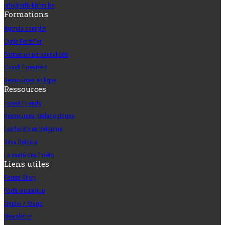
info@srfb-kbbm.be
Formations
Agenda complet
Cycle ForêtFor
Formation personnalisée
Coach forestiers
Ressources en ligne
Ressources
Forest Friends
Ressources pédagogiques
Les forêts en Belgique
Silva Belgica
La santé des forêts
Liens utiles
Forest Shop
Forêt mosaïque
Emploi / Stage
Newsletter