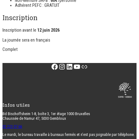
Non-Membre SRFB :
60€
/personne
Adhérent PEFC : GRATUIT
Inscription
Inscription avant le
12 juin 2026
La journée sera en
français
Complet
Facebook
Instagram
LinkedIn
YouTube
Lien
Infos utiles
Bd Bischoffsheim 1-8, boîte 3, 1er étage 1000 Bruxelles
Chaussée de Namur 47, 5030 Gembloux
02 223 07 66
Le mardi, le bureau travaille à bureaux fermés et n’est pas joignable par téléphone.