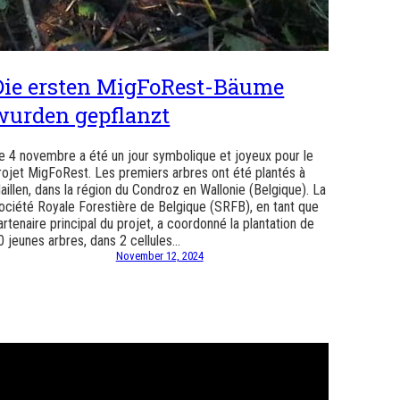
Die ersten MigFoRest-Bäume
wurden gepflanzt
e 4 novembre a été un jour symbolique et joyeux pour le
rojet MigFoRest. Les premiers arbres ont été plantés à
aillen, dans la région du Condroz en Wallonie (Belgique). La
ociété Royale Forestière de Belgique (SRFB), en tant que
artenaire principal du projet, a coordonné la plantation de
0 jeunes arbres, dans 2 cellules…
November 12, 2024