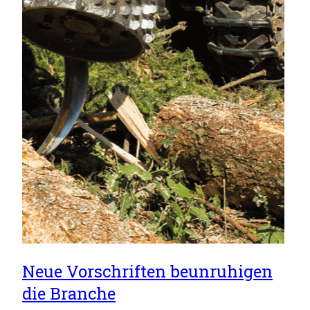
Neue Vorschriften beunruhigen
die Branche