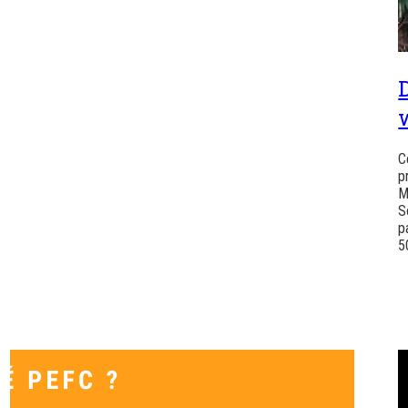
C
p
M
S
p
5