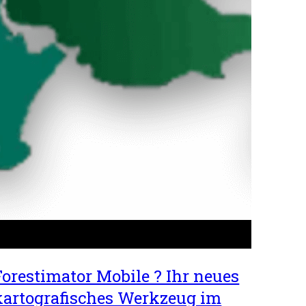
Forestimator Mobile ? Ihr neues
kartografisches Werkzeug im