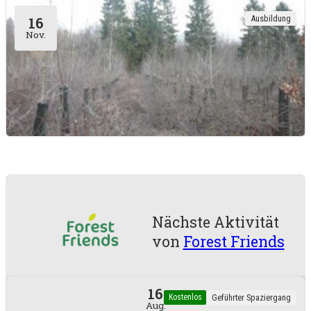
Einführung in die Benutzung der
Ausbildung
16
Kettensäge
Nov.
Trois-Ponts und Lierneux
Grundlagen der Forstwirtschaft für
private Feldhüter
Nächste Aktivität
von
Forest Friends
16
Kostenlos
Geführter Spaziergang
Aug.