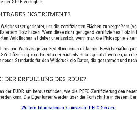
te der SRFB verfügbar.
ICHTBARES INSTRUMENT?
aldbesitzer gerichtet, um die zertifizierten Flächen zu vergrößern (vgl
ziertem Holz haben. Wenn diese nicht genügend zertifiziertes Holz in Be
erten Waldflächen ist daher unerlässlich, wenn man die Philosophie einer
tums und Werkzeuge zur Erstellung eines einfachen Bewirtschaftungsdok
Zertifizierung vom Eigentümer auch als Hebel genutzt werden, um die v
den neuen Standards für den Wilddruck die Daten, die gesammelt und n
BEI DER ERFÜLLUNG DES RDUE?
t an der EUDR, um herauszufinden, wie die PEFC-Zertifizierung den ne
t werden kann. Die Eigentümer werden über die Fortschritte in diesem Be
Weitere Informationen zu unserem PEFC-Service