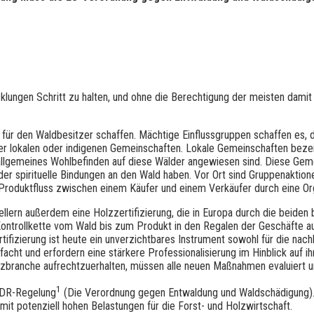
klungen Schritt zu halten, und ohne die Berechtigung der meisten damit
en für den Waldbesitzer schaffen. Mächtige Einflussgruppen schaffen es
der lokalen oder indigenen Gemeinschaften. Lokale Gemeinschaften beze
hr allgemeines Wohlbefinden auf diese Wälder angewiesen sind. Diese Ge
 oder spirituelle Bindungen an den Wald haben. Vor Ort sind Gruppenaktio
r Produktfluss zwischen einem Käufer und einem Verkäufer durch eine O
lern außerdem eine Holzzertifizierung, die in Europa durch die beiden 
ontrollkette vom Wald bis zum Produkt in den Regalen der Geschäfte au
tifizierung ist heute ein unverzichtbares Instrument sowohl für die nach
lfacht und erfordern eine stärkere Professionalisierung im Hinblick au
zbranche aufrechtzuerhalten, müssen alle neuen Maßnahmen evaluiert und
1
EUDR-Regelung
(Die Verordnung gegen Entwaldung und Waldschädigung).
mit potenziell hohen Belastungen für die Forst- und Holzwirtschaft.