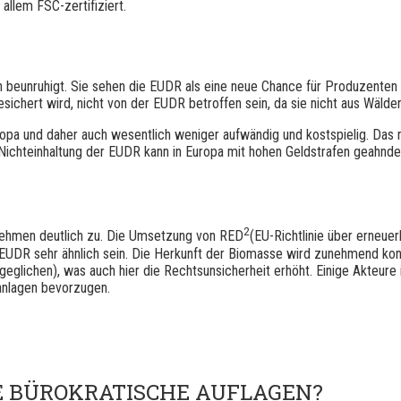
 allem FSC-zertifiziert.
en beunruhigt. Sie sehen die EUDR als eine neue Chance für Produzenten
gesichert wird, nicht von der EUDR betroffen sein, da sie nicht aus Wäld
uropa und daher auch wesentlich weniger aufwändig und kostspielig. Das 
 Nichteinhaltung der EUDR kann in Europa mit hohen Geldstrafen geahn
2
nehmen deutlich zu. Die Umsetzung von RED
(EU-Richtlinie über erneue
 EUDR sehr ähnlich sein. Die Herkunft der Biomasse wird zunehmend kon
eglichen), was auch hier die Rechtsunsicherheit erhöht. Einige Akteure
anlagen bevorzugen.
EUE BÜROKRATISCHE AUFLAGEN?