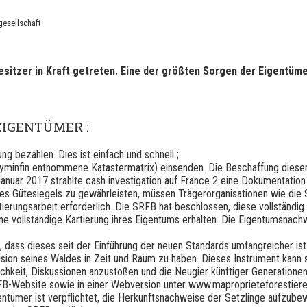
gesellschaft
besitzer in Kraft getreten. Eine der größten Sorgen der Eigentü
EIGENTÜMER :
ng bezahlen. Dies ist einfach und schnell ;
myminfin entnommene Katastermatrix) einsenden. Die Beschaffung die
nuar 2017 strahlte cash investigation auf France 2 eine Dokumentation a
des Gütesiegels zu gewährleisten, müssen Trägerorganisationen wie die S
rtierungsarbeit erforderlich. Die SRFB hat beschlossen, diese vollständ
eine vollständige Kartierung ihres Eigentums erhalten. Die Eigentumsnach
dass dieses seit der Einführung der neuen Standards umfangreicher ist
Vision seines Waldes in Zeit und Raum zu haben. Dieses Instrument kann 
lichkeit, Diskussionen anzustoßen und die Neugier künftiger Generatione
RFB-Website sowie in einer Webversion unter www.maproprieteforestiere
tümer ist verpflichtet, die Herkunftsnachweise der Setzlinge aufzube