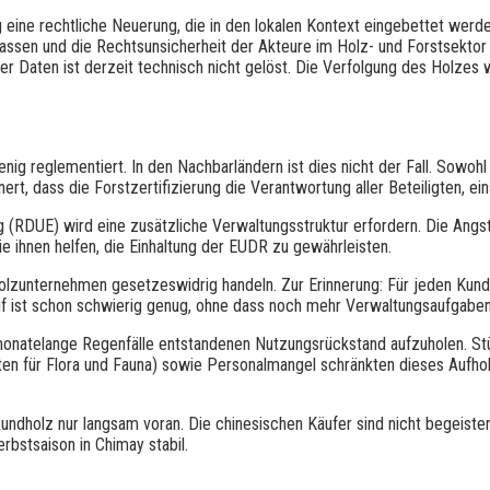
 eine rechtliche Neuerung, die in den lokalen Kontext eingebettet werde
lassen und die Rechtsunsicherheit der Akteure im Holz- und Forstsektor
ser Daten ist derzeit technisch nicht gelöst. Die Verfolgung des Holz
ig reglementiert. In den Nachbarländern ist dies nicht der Fall. Sowohl 
ert, dass die Forstzertifizierung die Verantwortung aller Beteiligten, ein
(RDUE) wird eine zusätzliche Verwaltungsstruktur erfordern. Die Angs
e ihnen helfen, die Einhaltung der EUDR zu gewährleisten.
Holzunternehmen gesetzeswidrig handeln. Zur Erinnerung: Für jeden Ku
uf ist schon schwierig genug, ohne dass noch mehr Verwaltungsaufgab
onatelange Regenfälle entstandenen Nutzungsrückstand aufzuholen. St
en für Flora und Fauna) sowie Personalmangel schränkten dieses Aufho
holz nur langsam voran. Die chinesischen Käufer sind nicht begeistert,
rbstsaison in Chimay stabil.