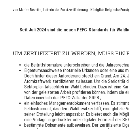
von Marine Rézette, Leiterin der Forstzertifizierung - Königlich Belgische Forst
Seit Juli 2024 sind die neuen PEFC-Standards für Wald
UM ZERTIFIZIERT ZU WERDEN, MUSS EIN 
die Beitrittsformulare unterschreiben und die Jahresrechnu
Eigentumsnachweise (notarielle Urkunden oder eine aus 
Doch hinter dieser Anforderung steckt ein Grund: Am 24. Ja
Atomkraftwerk zertifizieren zu lassen. Um die Seriosität 
Sektorplan tatsächlich im Wald befinden. Dazu ist eine Ka
von der geleisteten Arbeit profitieren können, indem sie 
Daten innerhalb der PEFC-Zelle der SRFB ;
ein einfaches Managementdokument verfassen. Es stimmt, 
Feldinstrument, das dem Waldbesitzer hilft, eine globale 
seiner Erstellung leicht anpassbar. Es bietet auch die Mög
eine Vorlage in gedruckter oder digitaler Form auf der S
bestimmte Dokumente aufbewahren. Der zertifizierte Eigen