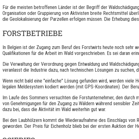
Für die meisten betroffenen Länder ist der Begriff der Waldschädigung
Organisation oder Gruppierung von Aktivisten breite Rechtsmittel über
die Geolokalisierung der Parzellen erfolgen müssen. Die Erhebung die
FORSTBETRIEBE
In Belgien ist der Zugang zum Beruf des Forstwirts heute noch sehr wen
Qualifikationen für die Arbeit im Wald vorgeschrieben. Es sei daran erinn
Die Verwaltung der Verordnung gegen Entwaldung und Waldschädigung 
veranlasst die Industrie dazu, nach technischen Lösungen zu suchen, di
Wenn nicht bald eine "einfache" Lösung gefunden wird, werden viele 
legalen Meldesystem kodiert werden (mit GPS-Koordinaten). Der Ber
Im Laufe des Sommers versuchten die Forstunternehmer, den durch m
von Genehmigungen für den Zugang zu Wäldern während sensibler Zeit
dazu bei, dass die Aktivität im Wald weiterhin gut war.
Bei den Laubhölzern kommt die Wiederaufnahme des Einschlags von Rund
geworden. Der Preis für Eichenholz blieb bei der ersten Auktion der He