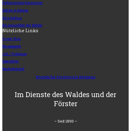
Pädagogische Ressourcen
Wälder in Belgien
Silva Belgica
Die Gesundheit der Wälder
Nützliche Links
Forest Shop
Mosaikwald
Job / Praktikum
Newsletter
Medienbereich
Königliche Forstverein Belgiens
Im Dienste des Waldes und der
Förster
– Seit 1893 –