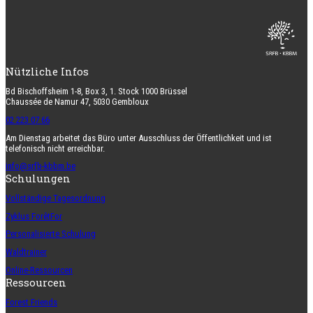
Nützliche Infos
Bd Bischoffsheim 1-8, Box 3, 1. Stock 1000 Brüssel
Chaussée de Namur 47, 5030 Gembloux
02 223 07 66
Am Dienstag arbeitet das Büro unter Ausschluss der Öffentlichkeit und ist
telefonisch nicht erreichbar.
info@srfb-kbbm.be
Schulungen
Vollständige Tagesordnung
Zyklus ForêtFor
Personalisierte Schulung
Waldtrainer
Online-Ressourcen
Ressourcen
Forest Friends