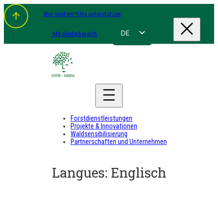
Zum
Wer sind wir?
Uns unterstützen
Inhalt
springen
DE
Mitgliederbereich
FR
NL
EN
Forstdienstleistungen
Projekte & Innovationen
Waldsensibilisierung
Partnerschaften und Unternehmen
Langues:
Englisch