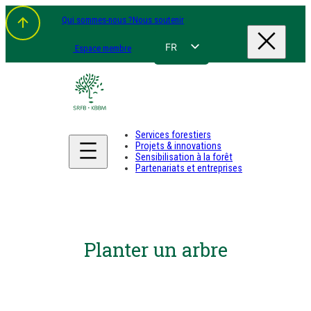
Qui sommes-nous ?
Nous soutenir
FR
Espace membre
NL
EN
DE
Services forestiers
Projets & innovations
Sensibilisation à la forêt
Partenariats et entreprises
Planter un arbre