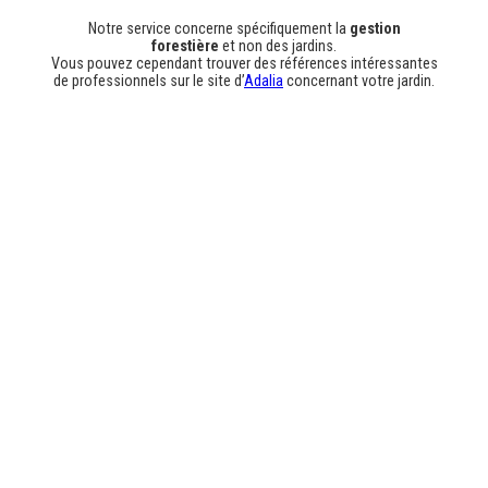
Notre service concerne spécifiquement la
gestion
forestière
et non des jardins.
Vous pouvez cependant trouver des références intéressantes
de professionnels sur le site d’
Adalia
concernant votre jardin.
Articles
Les entreprises soutiennent le reboisement en
Belgique
9 janvier 2019
←
1
…
6
7
8
Facebook
Instagram
LinkedIn
YouTube
Lien