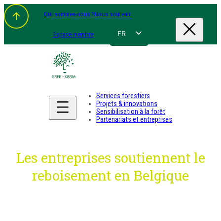
Aller
Qui sommes-nous ?
Nous soutenir
au
contenu
FR
Espace membre
NL
EN
DE
Services forestiers
Projets & innovations
Sensibilisation à la forêt
Partenariats et entreprises
Les entreprises soutiennent le
reboisement en Belgique