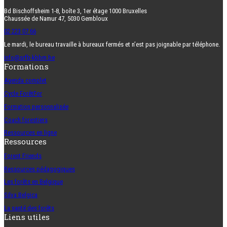
Bd Bischoffsheim 1-8, boîte 3, 1er étage 1000 Bruxelles
Chaussée de Namur 47, 5030 Gembloux
02 223 07 66
Le mardi, le bureau travaille à bureaux fermés et n’est pas joignable par téléphone.
info@srfb-kbbm.be
Formations
Agenda complet
Cycle ForêtFor
Formation personnalisée
Coach forestiers
Ressources en ligne
Ressources
Forest Friends
Ressources pédagogiques
Les forêts en Belgique
Silva Belgica
La santé des forêts
Liens utiles