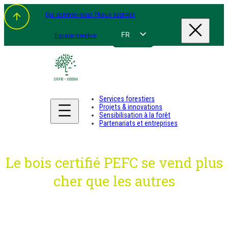
Aller
Qui sommes-nous ?
Nous soutenir
au
contenu
FR
Espace membre
NL
EN
DE
Services forestiers
Projets & innovations
Sensibilisation à la forêt
Partenariats et entreprises
Le bois certifié PEFC se vend plus
cher que les autres