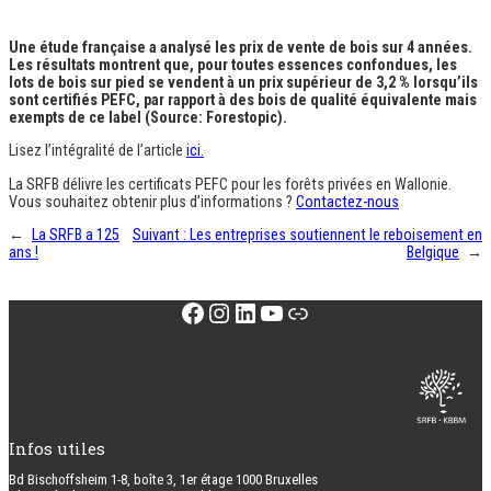
Une étude française a analysé les prix de vente de bois sur 4 années.
Les résultats montrent que, pour toutes essences confondues, les
lots de bois sur pied se vendent à un prix supérieur de 3,2 % lorsqu’ils
sont certifiés PEFC, par rapport à des bois de qualité équivalente mais
exempts de ce label
(Source: Forestopic).
Lisez l’intégralité de l’article
ici.
La SRFB délivre les certificats PEFC pour les forêts privées en Wallonie.
Vous souhaitez obtenir plus d’informations ?
Contactez-nous
←
La SRFB a 125
Suivant :
Les entreprises soutiennent le reboisement en
ans !
Belgique
→
Facebook
Instagram
LinkedIn
YouTube
Lien
Infos utiles
Bd Bischoffsheim 1-8, boîte 3, 1er étage 1000 Bruxelles