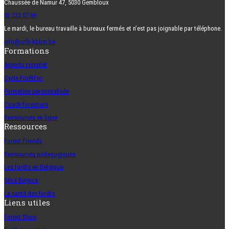
Chaussée de Namur 47, 5030 Gembloux
02 223 07 66
Le mardi, le bureau travaille à bureaux fermés et n’est pas joignable par téléphone.
info@srfb-kbbm.be
Formations
Agenda complet
Cycle ForêtFor
Formation personnalisée
Coach forestiers
Ressources en ligne
Ressources
Forest Friends
Ressources pédagogiques
Les forêts en Belgique
Silva Belgica
La santé des forêts
Liens utiles
Forest Shop