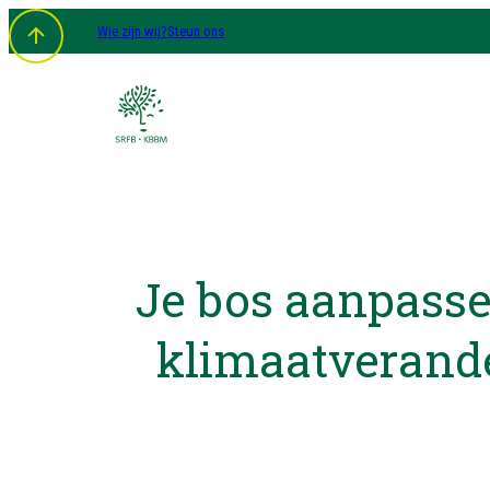
Wie zijn wij?
Steun ons
Je bos aanpass
klimaatverand