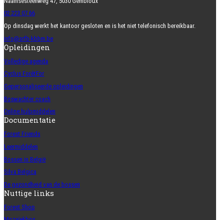
Naamsesteenweg 47, 5030 Gembloux
02 223 07 66
Op dinsdag werkt het kantoor gesloten en is het niet telefonisch bereikbaar.
info@srfb-kbbm.be
Opleidingen
Volledige agenda
Cyclus ForêtFor
Gepersonaliseerde opleidingen
Boswachter coach
Online hulpmiddelen
Documentatie
Forest Friends
Leermiddelen
Bossen in België
Silva Belgica
De gezondheid van de bossen
Nuttige links
Forest Shop
Mozaïekbos