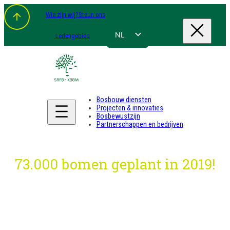
Spring
Wie zijn wij?
Steun ons
naar
de
inhoud
NL
Ledengebied
FR
EN
DE
Bosbouw diensten
Projecten & innovaties
Bosbewustzijn
Partnerschappen en bedrijven
73.000 bomen geplant in 2019!