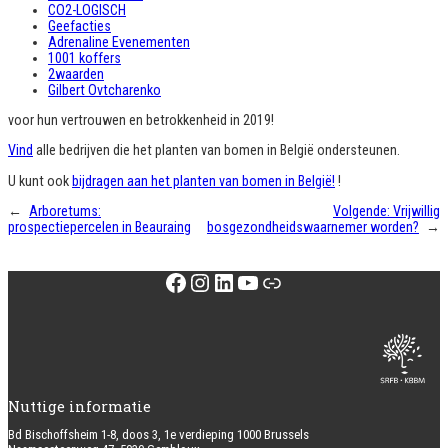
CO2-LOGISCH
Geefacties
Adrenaline Evenementen
1001 koffers
2waarden
Gilbert Ovtcharenko
voor hun vertrouwen en betrokkenheid in 2019!
Vind
alle bedrijven die het planten van bomen in België ondersteunen.
U kunt ook
bijdragen aan het planten van bomen in België!
!
←
Arboretums:
Volgende:
Vrijwillig
prospectiepercelen in Beauraing
bosgezondheidswaarnemer worden?
→
Facebook
Instagram
LinkedIn
YouTube
Link
Nuttige informatie
Bd Bischoffsheim 1-8, doos 3, 1e verdieping 1000 Brussels