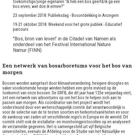
toekomstige/jonge eigenaren "Ik heb een bos geërfd/ik ga een
bos erven, wat doe ik ermee?"
23 september 2018: Publieksdag - Bosontdekking in Anzegem
19-21 oktober 2018: Weekend voor het grote publiek - Educatief
parcours
"Bos, bron van leven" in de Citadel van Namen als
onderdeel van het Festival International Nature
Namur (FINN)
Een netwerk van bosarboretums voor het bos van
morgen
Bossen worden aangetast door klimaatverandering: hevigere droogtes en
vaker voorkomende hevige winden hebben een grote invloed op de
toekomst van onze bossen. De SRFB, die dit jaar haar 125e verjaardag viert,
zet een netwerk van arboretums op om het bos te helpen zich aan te
passen aan morgen. Als coördinator van het project wordt het
ondersteund door een wetenschappelijk comité dat verantwoordelijk is
voor de selectie van de te testen soorten en herkomstvariëteiten en voor
de aankoop van zaden uit verschillende regio's in Europa en de wereld. Dit
comité stelt ook de installatie- en monitoringprotocollen op en analyseert
de verzamelde gegevens. Het is samengesteld uit vijf Belgische
universiteiten, evenals de Afdeling voor de Studie van het Natuurlijke en