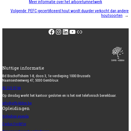
Meer informatie over het arboretumnetwerk
Volgende:
PEFC-gecertificeerd hout wordt duurder verkocht dan andere
houtsoorten
→
Facebook
Instagram
LinkedIn
YouTube
Link
Nuttige informatie
Bd Bischoffsheim 1-8, doos 3, 1e verdieping 1000 Brussels
Naamsesteenweg 47, 5030 Gembloux
02 223 07 66
Op dinsdag werkt het kantoor gesloten en is het niet telefonisch bereikbaar.
info@srfb-kbbm.be
Opleidingen
Volledige agenda
Cyclus ForêtFor