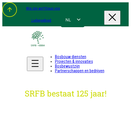
Spring
Wie zijn wij?
Steun ons
naar
de
inhoud
NL
Ledengebied
FR
EN
DE
Bosbouw diensten
Projecten & innovaties
Bosbewustzijn
Partnerschappen en bedrijven
SRFB bestaat 125 jaar!