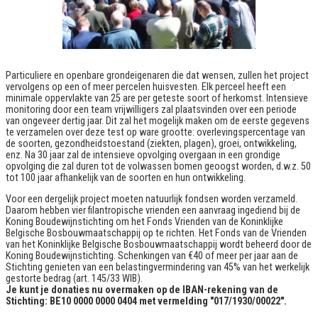
Particuliere en openbare grondeigenaren die dat wensen, zullen het project
vervolgens op een of meer percelen huisvesten. Elk perceel heeft een
minimale oppervlakte van 25 are per geteste soort of herkomst. Intensieve
monitoring door een team vrijwilligers zal plaatsvinden over een periode
van ongeveer dertig jaar. Dit zal het mogelijk maken om de eerste gegevens
te verzamelen over deze test op ware grootte: overlevingspercentage van
de soorten, gezondheidstoestand (ziekten, plagen), groei, ontwikkeling,
enz. Na 30 jaar zal de intensieve opvolging overgaan in een grondige
opvolging die zal duren tot de volwassen bomen geoogst worden, d.w.z. 50
tot 100 jaar afhankelijk van de soorten en hun ontwikkeling.
Voor een dergelijk project moeten natuurlijk fondsen worden verzameld.
Daarom hebben vier filantropische vrienden een aanvraag ingediend bij de
Koning Boudewijnstichting om het Fonds Vrienden van de Koninklijke
Belgische Bosbouwmaatschappij op te richten. Het Fonds van de Vrienden
van het Koninklijke Belgische Bosbouwmaatschappij wordt beheerd door de
Koning Boudewijnstichting. Schenkingen van €40 of meer per jaar aan de
Stichting genieten van een belastingvermindering van 45% van het werkelijk
gestorte bedrag (art. 145/33 WIB).
Je kunt je donaties nu overmaken op de IBAN-rekening van de
Stichting: BE10 0000 0000 0404 met vermelding "017/1930/00022".