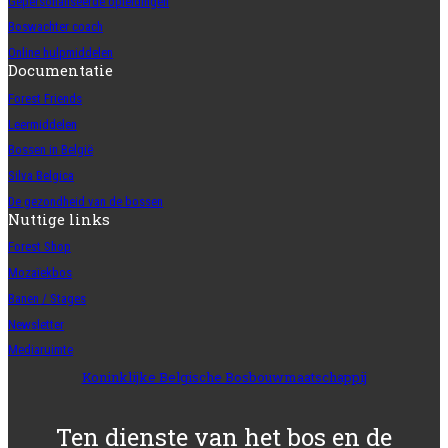
Gepersonaliseerde opleidingen
Boswachter coach
Online hulpmiddelen
Documentatie
Forest Friends
Leermiddelen
Bossen in België
Silva Belgica
De gezondheid van de bossen
Nuttige links
Forest Shop
Mozaïekbos
Banen / Stages
Newsletter
Mediaruimte
Koninklijke Belgische Bosbouwmaatschappij
Ten dienste van het bos en de