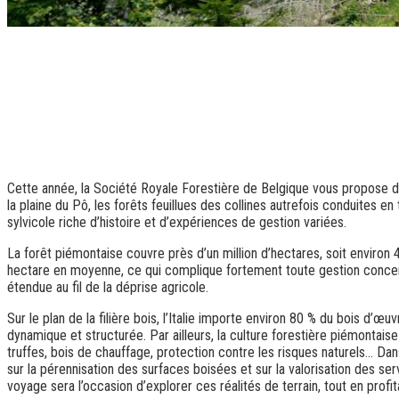
Cette année, la Société Royale Forestière de Belgique vous propose de 
la plaine du Pô, les forêts feuillues des collines autrefois conduites 
sylvicole riche d’histoire et d’expériences de gestion variées.
La forêt piémontaise couvre près d’un million d’hectares, soit environ
hectare en moyenne, ce qui complique fortement toute gestion concert
étendue au fil de la déprise agricole.
Sur le plan de la filière bois, l’Italie importe environ 80 % du bois d’œ
dynamique et structurée. Par ailleurs, la culture forestière piémonta
truffes, bois de chauffage, protection contre les risques naturels… D
sur la pérennisation des surfaces boisées et sur la valorisation des se
voyage sera l’occasion d’explorer ces réalités de terrain, tout en prof