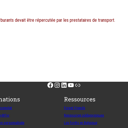
rburants devait être répercutée par les prestataires de transport.
Facebook
Instagram
LinkedIn
YouTube
Lien
mations
Ressources
 complet
Forest Friends
orêtFor
Ressources pédagogiques
on personnalisée
Les forêts en Belgique