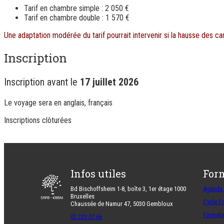
Tarif en chambre simple : 2 050 €
Tarif en chambre double : 1 570 €
Une adaptation modérée du tarif pourrait intervenir si la hausse des ca
Inscription
Inscription avant le
17 juillet 2026
Le voyage sera en
anglais
,
français
Inscriptions clôturées
Infos utiles
For
Bd Bischoffsheim 1-8, boîte 3, 1er étage 1000
Agenda
Bruxelles
Cycle F
Chaussée de Namur 47, 5030 Gembloux
Formati
02 223 07 66