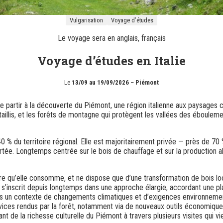
Vulgarisation
Voyage d’études
Le voyage sera en
anglais
,
français
Voyage d’études en Italie
Le
13/09 au 19/09/2026
–
Piémont
partir à la découverte du Piémont, une région italienne aux paysages co
en taillis, et les forêts de montagne qui protègent les vallées des éboul
 40 % du territoire régional. Elle est majoritairement privée — près de 
ée. Longtemps centrée sur le bois de chauffage et sur la production al
uvre qu’elle consomme, et ne dispose que d’une transformation de bois loca
ise s’inscrit depuis longtemps dans une approche élargie, accordant une
ans un contexte de changements climatiques et d’exigences environnement
rvices rendus par la forêt, notamment via de nouveaux outils économiques 
itant de la richesse culturelle du Piémont à travers plusieurs visites qui