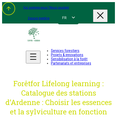
Aller
Qui sommes-nous ?
Nous soutenir
au
contenu
FR
Espace membre
NL
EN
DE
Services forestiers
Projets & innovations
Sensibilisation à la forêt
Partenariats et entreprises
Forêtfor Lifelong learning :
Catalogue des stations
d’Ardenne : Choisir les essences
et la sylviculture en fonction