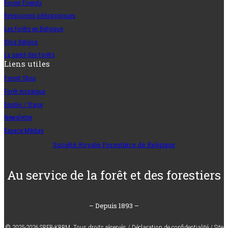
Forest Friends
Ressources pédagogiques
Les forêts en Belgique
Silva Belgica
La santé des forêts
Liens utiles
Forest Shop
Forêt mosaïque
Emploi / Stage
Newsletter
Espace Médias
Société Royale Forestière de Belgique
Au service de la forêt et des forestiers
– Depuis 1893 –
© 2025-2026 SRFB-KBBM,
Tous droits réservés
/
Déclaration de confidentialité
/
Site