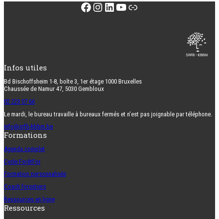
Facebook
Instagram
LinkedIn
YouTube
Lien
Infos utiles
Bd Bischoffsheim 1-8, boîte 3, 1er étage 1000 Bruxelles
Chaussée de Namur 47, 5030 Gembloux
02 223 07 66
Le mardi, le bureau travaille à bureaux fermés et n’est pas joignable par téléphone.
info@srfb-kbbm.be
Formations
Agenda complet
Cycle ForêtFor
Formation personnalisée
Coach forestiers
Ressources en ligne
Ressources