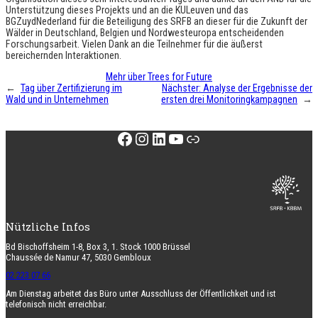
Unterstützung dieses Projekts und an die KULeuven und das
BGZuydNederland für die Beteiligung des SRFB an dieser für die Zukunft der
Wälder in Deutschland, Belgien und Nordwesteuropa entscheidenden
Forschungsarbeit. Vielen Dank an die Teilnehmer für die äußerst
bereichernden Interaktionen.
Mehr über Trees for Future
←
Tag über Zertifizierung im
Nächster:
Analyse der Ergebnisse der
Wald und in Unternehmen
ersten drei Monitoringkampagnen
→
Facebook
Instagram
LinkedIn
YouTube
Link
Nützliche Infos
Bd Bischoffsheim 1-8, Box 3, 1. Stock 1000 Brüssel
Chaussée de Namur 47, 5030 Gembloux
02 223 07 66
Am Dienstag arbeitet das Büro unter Ausschluss der Öffentlichkeit und ist
telefonisch nicht erreichbar.