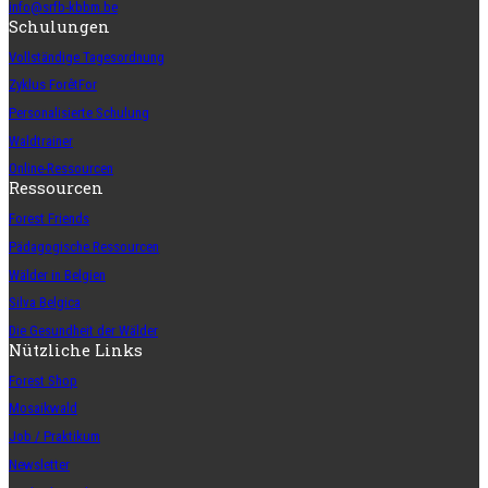
info@srfb-kbbm.be
Schulungen
Vollständige Tagesordnung
Zyklus ForêtFor
Personalisierte Schulung
Waldtrainer
Online-Ressourcen
Ressourcen
Forest Friends
Pädagogische Ressourcen
Wälder in Belgien
Silva Belgica
Die Gesundheit der Wälder
Nützliche Links
Forest Shop
Mosaikwald
Job / Praktikum
Newsletter