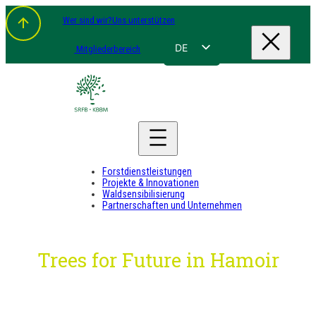
Zum
Wer sind wir?
Uns unterstützen
Inhalt
springen
DE
Mitgliederbereich
FR
NL
EN
Forstdienstleistungen
Projekte & Innovationen
Waldsensibilisierung
Partnerschaften und Unternehmen
Trees for Future in Hamoir