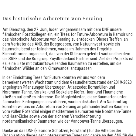
Das historische Arboretum von Seraing
Am Dienstag, den 27. Juni, luden wir gemeinsam mit dem DNF unsere
flämischen Forstkollegen ein, ein Trees for Future-Arboretum in Hamoir und
das historische Arboretum von Seraing zu entdecken. Dieses Treffen, an
dem Vertreter des ANB, der Bosgroepen, von Natuurinvest sowie ein
Baumschulbesitzer teilnahmen, wurde im Rahmen des Projekts
Klimaatbomen organisiert, das von der KUleuven geleitet wird und bei dem
die SRFB und die Bosgroep ZuydNederland Partner sind. Ziel des Projekts ist
es, eine Liste mit zukunftsweisenden Baumarten zu erstellen, um die
flämischen Wälder an den Klimawandel anzupassen.
In der Einrichtung Trees for Future konnten wir uns von dem
bemerkenswerten Wachstum und dem Gesundheitszustand der 2019-2020
angelegten Pflanzungen überzeugen. Atlaszeder, Bornmüller- und
Nordmann-Tanne, Korsika- und Koekelare-Kiefer, Haar- und Flaumeiche
stießen auf großes Interesse. Die Möglichkeiten, diese Baumarten unter
flämischen Bedingungen einzuführen, wurden diskutiert. Am Nachmittag
konnten wir uns im Arboretum von Seraing an jahrhundertealten Bäumen
vom vollen Potenzial einiger mediterraner Baumarten wie Nordmann-Tanne
und Haar-Eiche sowie von der sicheren Verschlechterung
nordamerikanischer Baumarten wie der Vancouver-Tanne überzeugen.
Danke an das DNF (Eleonore Scholzen, Forstamt) für die Hilfe bei der
Organisation dieses sehr interessanten Tages und danke an den ANB für die