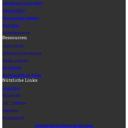
Vollständige Tagesordnung
Zyklus ForêtFor
Personalisierte Schulung
Waldtrainer
Online-Ressourcen
Ressourcen
Forest Friends
Pädagogische Ressourcen
Wälder in Belgien
Silva Belgica
Die Gesundheit der Wälder
Nützliche Links
Forest Shop
Mosaikwald
Job / Praktikum
Newsletter
Medienbereich
Königliche Forstverein Belgiens