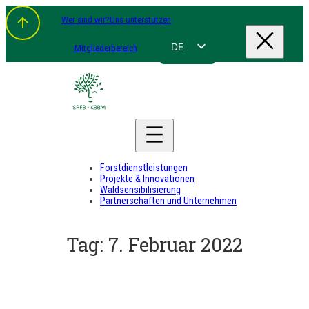
Zum
Wer sind wir?
Uns unterstützen
Inhalt
springen
DE
Mitgliederbereich
FR
NL
EN
Forstdienstleistungen
Projekte & Innovationen
Waldsensibilisierung
Partnerschaften und Unternehmen
Tag:
7. Februar 2022