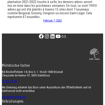
plantation 2021/2022 touche à sa fin, les derniers arbres seront
mis en terre dans les prochaines semaines. En tout, ce sont 19410
arbres qui ont été plantés à travers 15 sites dont 7 nouveaux
comme Bergeval, Gomery, Ciergnon ou encore Saint-Léger. Cela
représente 67 nouvelles…
Februar 7, 2022
Facebook
Instagram
LinkedIn
YouTube
Link
Nützliche Infos
Bd Bischoffsheim 1-8, Box 3, 1. Stock 1000 Brüssel
Chaussée de Namur 47, 5030 Gembloux
02 223 07 66
Am Dienstag arbeitet das Büro unter Ausschluss der Öffentlichkeit und ist
telefonisch nicht erreichbar.
info@srfb-kbbm.be
Schulungen