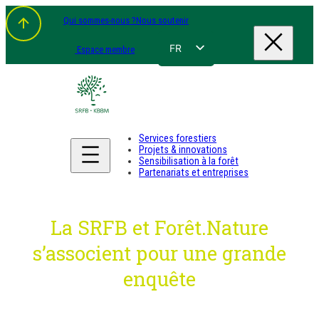
Aller
Qui sommes-nous ?
Nous soutenir
au
contenu
FR
Espace membre
NL
EN
DE
Services forestiers
Projets & innovations
Sensibilisation à la forêt
Partenariats et entreprises
La SRFB et Forêt.Nature
s’associent pour une grande
enquête