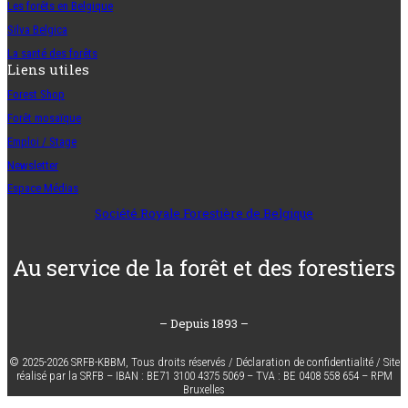
Les forêts en Belgique
Silva Belgica
La santé des forêts
Liens utiles
Forest Shop
Forêt mosaïque
Emploi / Stage
Newsletter
Espace Médias
Société Royale Forestière de Belgique
Au service de la forêt et des forestiers
– Depuis 1893 –
© 2025-2026 SRFB-KBBM,
Tous droits réservés
/
Déclaration de confidentialité
/
Site
réalisé par la SRFB
–
IBAN :
BE71 3100 4375 5069 –
TVA :
BE 0408 558 654 –
RPM
Bruxelles