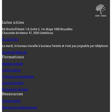
Infos utiles
Bd Bischoffsheim 1-8, boîte 3, 1er étage 1000 Bruxelles
Chaussée de Namur 47, 5030 Gembloux
02 223 07 66
Le mardi, le bureau travaille à bureaux fermés et n’est pas joignable par téléphone.
info@srfb-kbbm.be
Formations
Agenda complet
Cycle ForêtFor
Formation personnalisée
Coach forestiers
Ressources en ligne
Ressources
Forest Friends
Ressources pédagogiques