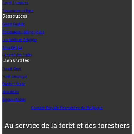
Coach forestiers
Ressources en ligne
Ressources
Forest Friends
Ressources pédagogiques
Les forêts en Belgique
Silva Belgica
La santé des forêts
Liens utiles
Forest Shop
Forêt mosaïque
Emploi / Stage
Newsletter
Espace Médias
Société Royale Forestière de Belgique
Au service de la forêt et des forestiers