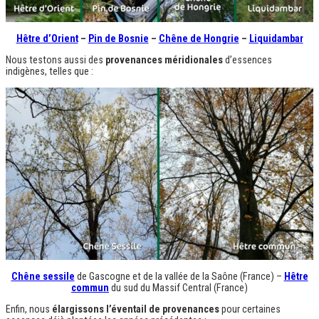
Hêtre d’Orient
–
Pin de Bosnie
–
Chêne de Hongrie
–
Liquidambar
Nous testons aussi des
provenances méridionales
d’essences
indigènes, telles que :
Chêne sessile
de Gascogne et de la vallée de la Saône (France) –
Hêtre
commun
du sud du Massif Central (France)
Enfin, nous
élargissons l’éventail de provenances
pour certaines