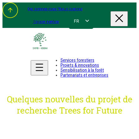
Aller
Qui sommes-nous ?
Nous soutenir
au
contenu
FR
Espace membre
NL
EN
DE
Services forestiers
Projets & innovations
Sensibilisation à la forêt
Partenariats et entreprises
Quelques nouvelles du projet de
recherche Trees for Future