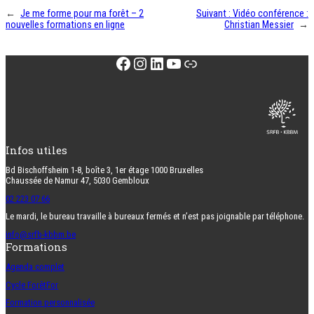
←
Je me forme pour ma forêt – 2
Suivant :
Vidéo conférence :
nouvelles formations en ligne
Christian Messier
→
Facebook
Instagram
LinkedIn
YouTube
Lien
Infos utiles
Bd Bischoffsheim 1-8, boîte 3, 1er étage 1000 Bruxelles
Chaussée de Namur 47, 5030 Gembloux
02 223 07 66
Le mardi, le bureau travaille à bureaux fermés et n’est pas joignable par téléphone.
info@srfb-kbbm.be
Formations
Agenda complet
Cycle ForêtFor
Formation personnalisée