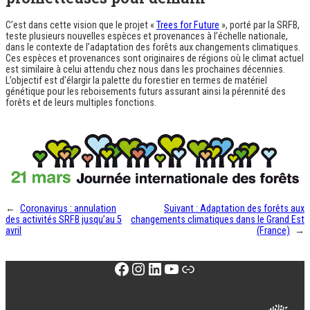
C’est dans cette vision que le projet «
Trees for Future
», porté par la SRFB,
teste plusieurs nouvelles espèces et provenances à l’échelle nationale,
dans le contexte de l’adaptation des forêts aux changements climatiques.
Ces espèces et provenances sont originaires de régions où le climat actuel
est similaire à celui attendu chez nous dans les prochaines décennies.
L’objectif est d’élargir la palette du forestier en termes de matériel
génétique pour les reboisements futurs assurant ainsi la pérennité des
forêts et de leurs multiples fonctions.
←
Coronavirus : annulation
Suivant :
Adaptation des forêts aux
des activités SRFB jusqu’au 5
changements climatiques dans le Grand Est
avril
(France)
→
Facebook
Instagram
LinkedIn
YouTube
Lien