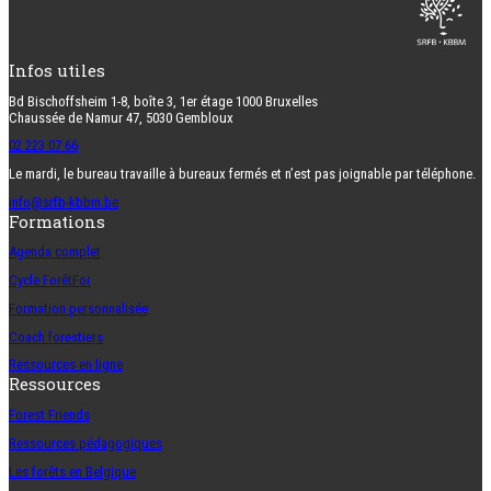
Infos utiles
Bd Bischoffsheim 1-8, boîte 3, 1er étage 1000 Bruxelles
Chaussée de Namur 47, 5030 Gembloux
02 223 07 66
Le mardi, le bureau travaille à bureaux fermés et n’est pas joignable par téléphone.
info@srfb-kbbm.be
Formations
Agenda complet
Cycle ForêtFor
Formation personnalisée
Coach forestiers
Ressources en ligne
Ressources
Forest Friends
Ressources pédagogiques
Les forêts en Belgique