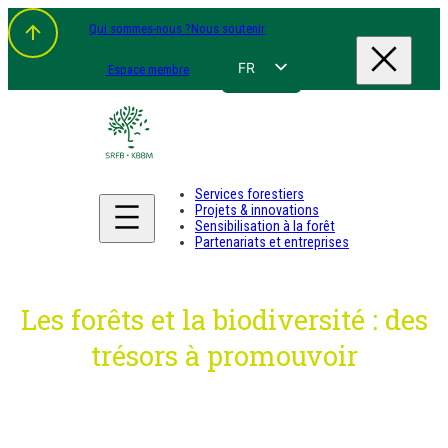
Aller
Qui sommes-nous ?
Nous soutenir
au
contenu
FR
Espace membre
NL
EN
DE
Services forestiers
Projets & innovations
Sensibilisation à la forêt
Partenariats et entreprises
Les forêts et la biodiversité : des
trésors à promouvoir