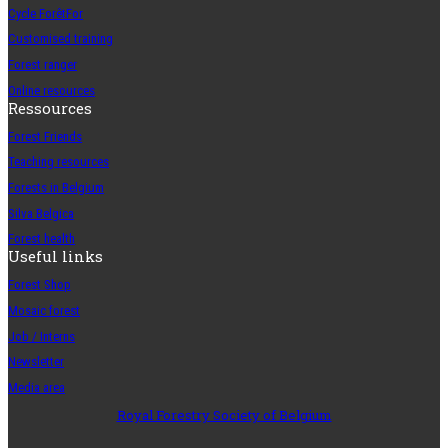
Cycle ForêtFor
Customised training
Forest ranger
Online resources
Ressources
Forest Friends
Teaching resources
Forests in Belgium
Silva Belgica
Forest health
Useful links
Forest Shop
Mosaic forest
Job / Interns
Newsletter
Media area
Royal Forestry Society of Belgium