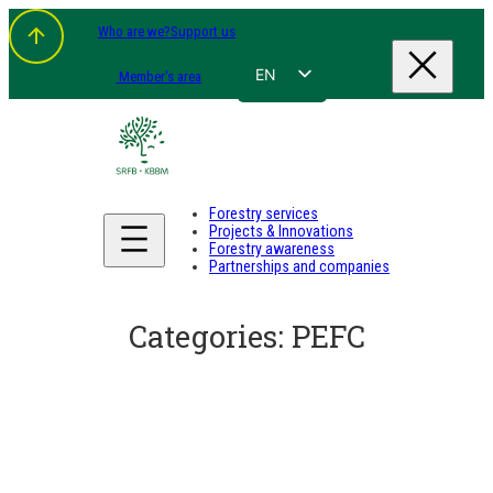
Skip
Who are we?
Support us
to
content
EN
Member's area
FR
NL
DE
Forestry services
Projects & Innovations
Forestry awareness
Partnerships and companies
Categories:
PEFC