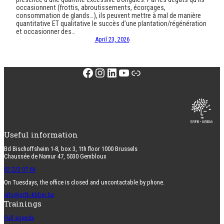
occasionnent (frottis, abroutissements, écorçages,
consommation de glands…), ils peuvent mettre à mal de manière
quantitative ET qualitative le succès d’une plantation/régénération
et occasionner des…
April 23, 2026
Facebook
Instagram
LinkedIn
YouTube
Link
Useful information
Bd Bischoffsheim 1-8, box 3, 1th floor 1000 Brussels
Chaussée de Namur 47, 5030 Gembloux
02 223 07 66
On Tuesdays, the office is closed and uncontactable by phone.
info@srfb-kbbm.be
Trainings
Full agenda